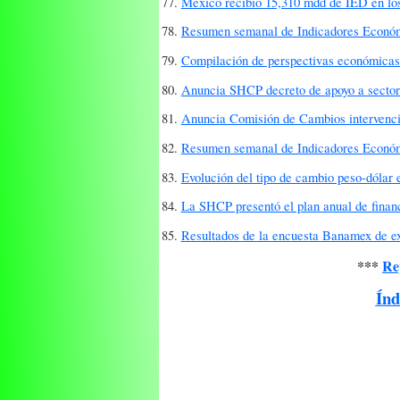
77.
México recibió 15,310 mdd de IED en lo
78.
Resumen semanal de Indicadores Econó
79.
Compilación de perspectivas económicas
80.
Anuncia SHCP decreto de apoyo a sector t
81.
Anuncia Comisión de Cambios intervenci
82.
Resumen semanal de Indicadores Econó
83.
Evolución del tipo de cambio peso-dólar 
84.
La SHCP presentó el plan anual de finan
85.
Resultados de la encuesta Banamex de ex
***
Re
Índ