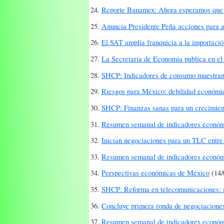
24.
Reporte Banamex: Ahora esperamos que 
25.
Anuncia Presidente Peña acciones para a
26.
El SAT amplía franquicia a la importaci
27.
La Secretaría de Economía publica en e
28.
SHCP: Indicadores de consumo muestran
29.
Riesgos para México: debilidad económica
30.
SHCP: Finanzas sanas para un crecimien
31.
Resumen semanal de indicadores económi
32.
Inician negociaciones para un TLC entre
33.
Resumen semanal de indicadores económi
34.
Perspectivas económicas de México
(14/
35.
SHCP: Reforma en telecomunicaciones: m
36.
Concluye primera ronda de negociacione
37.
Resumen semanal de indicadores económi